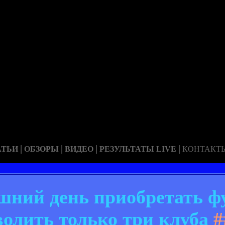
|
|
|
|
АТЬИ
ОБЗОРЫ
ВИДЕО
РЕЗУЛЬТАТЫ LIVE
КОНТАКТ
шний день приобретать ф
волить только три клуба
#