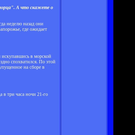
морца". А что скажете о
гда неделю назад они
Запорожье, где ожидает
бы искупавшись в морской
оздно спохватился. По этой
упущенное на сборе в
а в три часа ночи 21-го