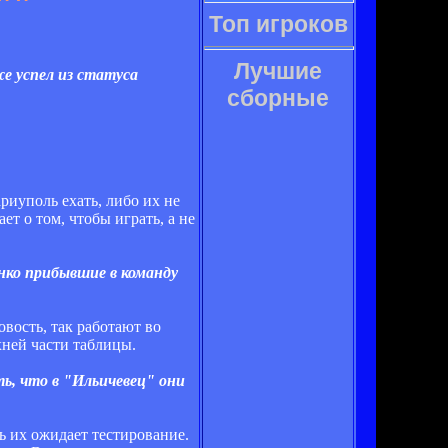
Топ игроков
Лучшие
же успел из статуса
сборные
риуполь ехать, либо их не
т о том, чтобы играть, а не
нко прибывшие в команду
вость, так работают во
хней части таблицы.
ть, что в "Ильичевец" они
ь их ожидает тестирование.