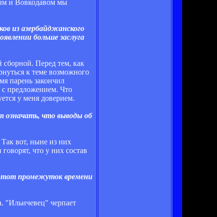
вым и Вовкодавом мы
ков из азербайджанского
явлении больше заслуга
 сборной. Перед тем, как
ернуться к теме возможного
мя парень закончил
ь с предложением. Что
ется у меня доверием.
т означать, что выводы об
 Так вот, ныне из них
 говорят, что у них состав
а этот промежуток времени
а. "Ильичевец" черпает