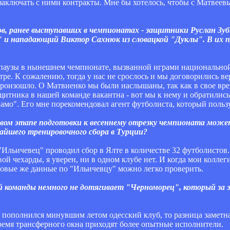
 заключать с ними контракты. Мне бы хотелось, чтобы с Матвее
ов, ранее выступавших в чемпионатах - защитники Руслан Зуб
 и нападающий Виктор Сахнюк из словацкой "Дуклы". В их по
й паузы в нынешнем чемпионате, вызванной играми национальной
тре. К сожалению, тогда у нас не срослось и мы договорились в
 произошло. О Матвиенко мы были наслышаны, так как в свое вре
щитника в нашей команде вакантна - вот мы к нему и обратилис
амо". Его мне порекомендовал агент футболиста, который пользу
рвом этапе подготовки к весеннему отрезку чемпионата може
йшего тренировочного сбора в Турции?
 "Ильичевец" проводил сбор в Ялте в количестве 32 футболистов.
вой чехарды, я уверен, ни в одном клубе нет. И когда мои коллеги
дровые же данные по "Ильичевцу" можно легко проверить.
шей команды немного не дотягивает "Черноморец", который з
й пополнился минувшим летом одесский клуб, то разница заметн
время трансферного окна приходят более опытные исполнители.