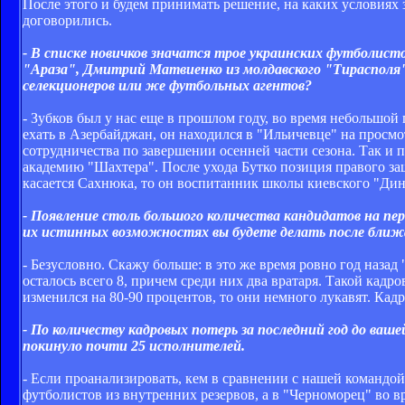
После этого и будем принимать решение, на каких условиях
договорились.
- В списке новичков значатся трое украинских футболист
"Араза", Дмитрий Матвиенко из молдавского "Тирасполя"
селекционеров или же футбольных агентов?
- Зубков был у нас еще в прошлом году, во время небольшо
ехать в Азербайджан, он находился в "Ильичевце" на просмо
сотрудничества по завершении осенней части сезона. Так и
академию "Шахтера". После ухода Бутко позиция правого за
касается Сахнюка, то он воспитанник школы киевского "Дин
- Появление столь большого количества кандидатов на пе
их истинных возможностях вы будете делать после ближа
- Безусловно. Скажу больше: в это же время ровно год назад
осталось всего 8, причем среди них два вратаря. Такой кадро
изменился на 80-90 процентов, то они немного лукавят. Ка
- По количеству кадровых потерь за последний год до ва
покинуло почти 25 исполнителей.
- Если проанализировать, кем в сравнении с нашей командо
футболистов из внутренних резервов, а в "Черноморец" во 