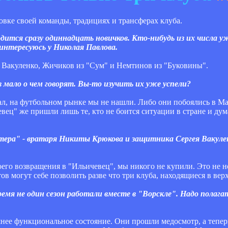
вке своей команды, традициях и трансферах клуба.
дится сразу одиннадцать новичков. Кто-нибудь из их числа у
интересуюсь у Николая Павлова.
и Вакуленко, Жичиков из "Сум" и Немтинов из "Буковины".
мало о чем говорят. Вы-то изучить их уже успели?
нал, на футбольном рынке мы не нашли. Либо они побоялись в Ма
ц" же пришли лишь те, кто не боится ситуации в стране и думае
тера" - вратаря Никиты Крюкова и защитника Сергея Вакуле
оего возвращения в "Ильичевец", мы никого не купили. Это не но
в могут себе позволить разве что три клуба, находящиеся в вер
ремя не один сезон работали вместе в "Ворскле". Надо полага
шнее функциональное состояние. Они прошли медосмотр, а тепер