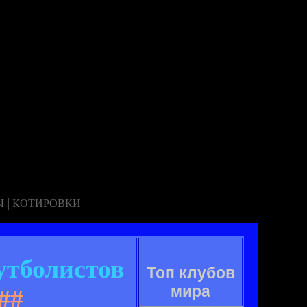
|
Ы
КОТИРОВКИ
утболистов
Топ клубов
мира
##