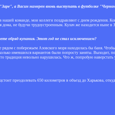
"Заре", а Васин намерен вновь выступать в футболке "Черно
 в нашей команде, мои коллеги поздравляют с днем рождения. Ко
ся дома, не будучи трудоустроенным. Кулач же находится ныне в 
ете обряд купания. Этот год не стал исключением?
где рядом с побережьем Азовского моря находилась бы баня. Что
есколько имевшихся вариантов были попросту заняты. Выходит, п
то традиция невольно нарушилась. Что ж, попробую наверстать 
едстоит преодолевать 650 километров в объезд до Харькова, откуд