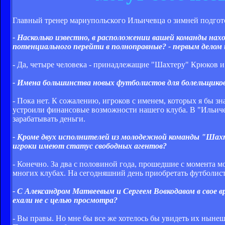
Главный тренер мариупольского Ильичевца о зимней подгото
- Насколько известно, в расположении вашей команды нахо
потенциального перейти в полноправные? - первым делом 
- Да, четыре человека - принадлежащие "Шахтеру" Крюков 
- Имена большинства новых футболистов для болельщиков 
- Пока нет. К сожалению, игроков с именем, которых я бы з
устроили финансовые возможности нашего клуба. В "Ильичеве
зарабатывать деньги.
- Кроме двух исполнителей из молодежной команды "Шах
игроки имеют статус свободных агентов?
- Конечно. За два с половиной года, прошедшие с момента м
многих клубах. На сегодняшний день приобретать футболисто
- С Александром Матвеевым и Сергеем Вовкодавом в свое в
ехали не с целью просмотра?
- Вы правы. Но мне бы все же хотелось бы увидеть их ныне