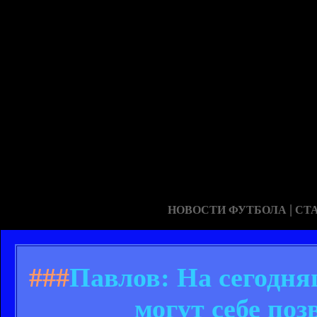
|
НОВОСТИ ФУТБОЛА
СТ
###
Павлов: На сегодня
могут себе поз