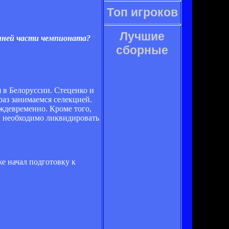
Топ игроков
Лучшие
енней части чемпионата?
сборные
 в Белоруссии. Стеценко и
раз занимаемся селекцией.
еждевременно. Кроме того,
в, необходимо ликвидировать
е начал подготовку к