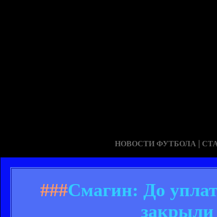
|
НОВОСТИ ФУТБОЛА
СТ
###
Смагин: До уплат
закрыли 