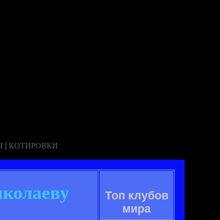
|
Ы
КОТИРОВКИ
иколаеву
Топ клубов
мира