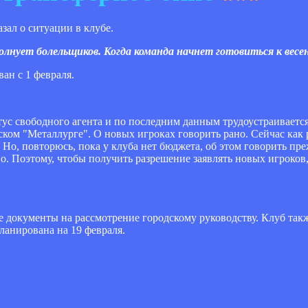
ал о ситуации в клубе.
 волнует болельщиков. Когда команда начнет готовиться к вес
ан с 1 февраля.
тус свободного агента и по последним данным трудоустраивается
ком "Металлурге". О новых игроках говорить рано. Сейчас как 
. Но, повторюсь, пока у клуба нет бюджета, об этом говорить пр
но. Поэтому, чтобы получить разрешение заявлять новых игроко
документы на рассмотрение городскому руководству. Клуб такж
планирована на 19 февраля.