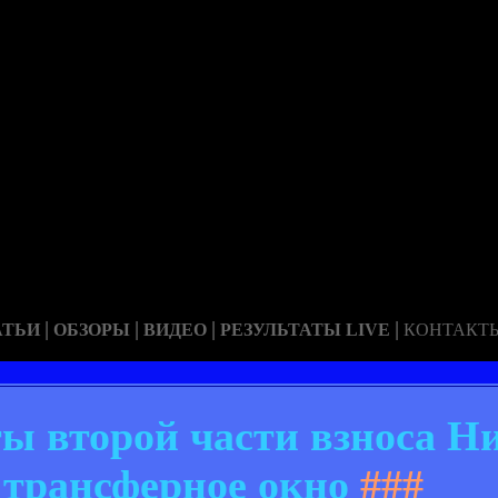
|
|
|
|
АТЬИ
ОБЗОРЫ
ВИДЕО
РЕЗУЛЬТАТЫ LIVE
КОНТАКТ
ы второй части взноса Н
трансферное окно
###