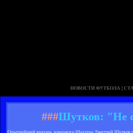
|
НОВОСТИ ФУТБОЛА
СТ
###
Шутков: "Не с
Опытнейший вратарь донецкого Шахтера Дмитрий Шутков п