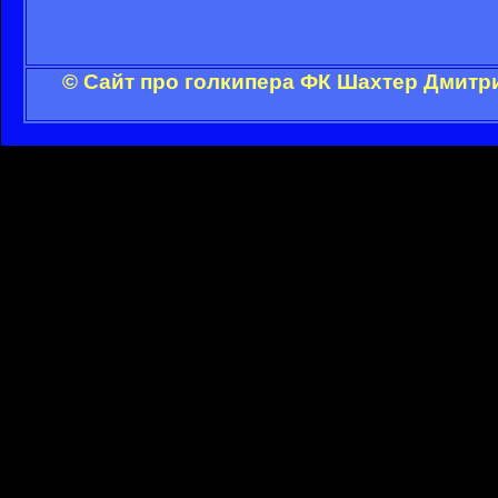
© Сайт про голкипера ФК Шахтер Дмитр