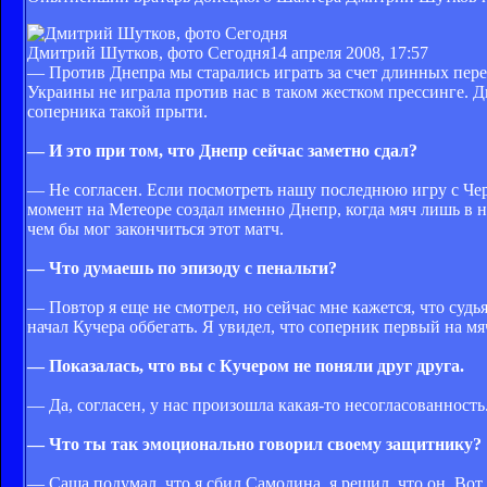
Дмитрий Шутков, фото Сегодня
14 апреля 2008, 17:57
— Против Днепра мы старались играть за счет длинных пере
Украины не играла против нас в таком жестком прессинге. 
соперника такой прыти.
— И это при том, что Днепр сейчас заметно сдал?
— Не согласен. Если посмотреть нашу последнюю игру с Чер
момент на Метеоре создал именно Днепр, когда мяч лишь в 
чем бы мог закончиться этот матч.
— Что думаешь по эпизоду с пенальти?
— Повтор я еще не смотрел, но сейчас мне кажется, что судь
начал Кучера оббегать. Я увидел, что соперник первый на м
— Показалась, что вы с Кучером не поняли друг друга.
— Да, согласен, у нас произошла какая-то несогласованность
— Что ты так эмоционально говорил своему защитнику?
— Саша подумал, что я сбил Самодина, я решил, что он. Во